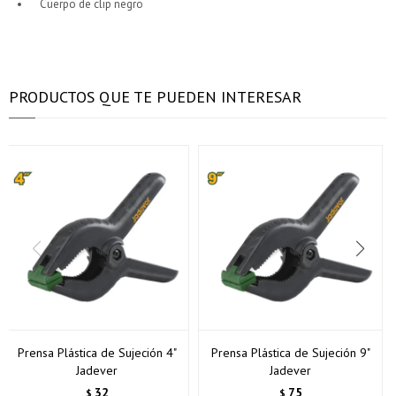
Cuerpo de clip negro
* sujeto a aprobación crediticia. El monto disponible
* sujeto a aprobación crediticia. El monto disponible
puede variar por comercio
puede variar por comercio
Día
Día
Mes
Mes
Año
Año
Continuar
Continuar
PRODUCTOS QUE TE PUEDEN INTERESAR
Prensa Plástica de Sujeción 4"
Prensa Plástica de Sujeción 9"
Jadever
Jadever
32
75
$
$