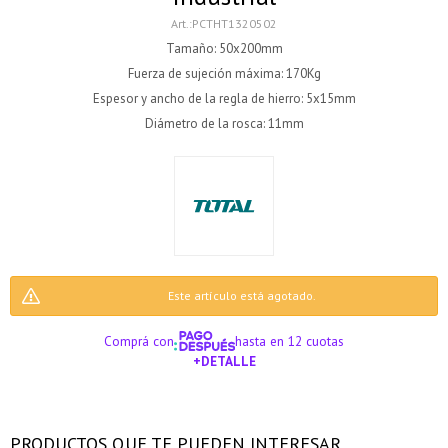
PCTHT1320502
Tamaño: 50x200mm
Fuerza de sujeción máxima: 170Kg
Espesor y ancho de la regla de hierro: 5x15mm
Diámetro de la rosca: 11mm
Este artículo está agotado.
Comprá con
hasta en 12 cuotas
+DETALLE
¡Sumate a la forma más ágil de comprar!
¡Sumate a la forma más ágil de comprar!
¡ME INTERESA!
Comprá en 3 cuotas sin recargo o hasta en 12
Comprá en 3 cuotas sin recargo o hasta en 12
cuotas * ¡Solo con tu cédula!
cuotas * ¡Solo con tu cédula!
PRODUCTOS QUE TE PUEDEN INTERESAR