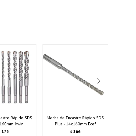
astre Rápido SDS
Mecha de Encastre Rápido SDS
Mecha Cha
x160mm Irwin
Plus - 14x160mm Ecef
175
366
$
$