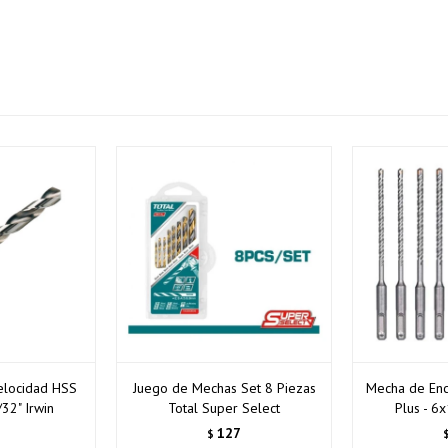
Continuar
Continuar
elocidad HSS
Juego de Mechas Set 8 Piezas
Mecha de Enc
32" Irwin
Total Super Select
Plus - 6
5
127
$