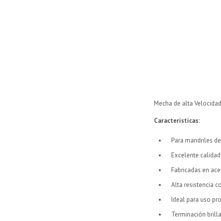
Mecha de alta Velocidad
Características
:
Para mandriles d
Excelente calidad
Fabricadas en ace
Alta resistencia c
Ideal para uso pro
Terminación brill