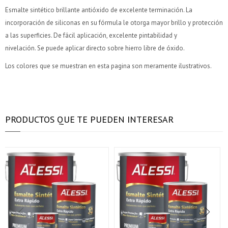
Celular
Celular
prefieras!
prefieras!
inconveniente, por cualquier duda contactanos
inconveniente, por cualquier duda contactanos
Por favor intenta nuevamente mas tarde.
Por favor intenta nuevamente mas tarde.
Esmalte sintético brillante antióxido de excelente terminación. La
en
en
preguntas@pagodespues.com.uy
preguntas@pagodespues.com.uy
Elegí tus productos preferidos
Elegí tus productos preferidos
incorporación de siliconas en su fórmula le otorga mayor brillo y protección
Elegís Pago Después como metodo de pago
Elegís Pago Después como metodo de pago
Fecha de nacimiento
Fecha de nacimiento
a las superficies. De fácil aplicación, excelente pintabilidad y
* sujeto a aprobación crediticia. El monto disponible
* sujeto a aprobación crediticia. El monto disponible
nivelación. Se puede aplicar directo sobre hierro libre de óxido.
puede variar por comercio
puede variar por comercio
Día
Día
Mes
Mes
Año
Año
Los colores que se muestran en esta pagina son meramente ilustrativos.
Continuar
Continuar
PRODUCTOS QUE TE PUEDEN INTERESAR