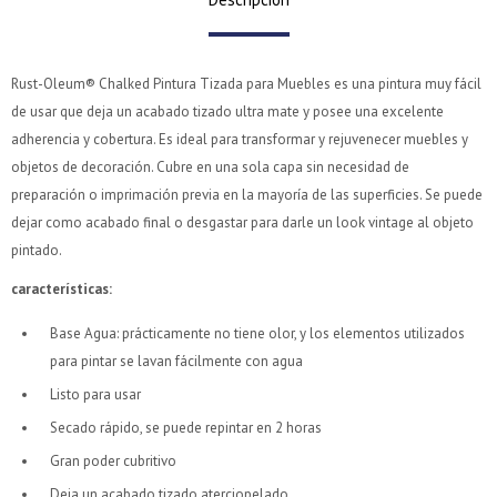
Comprá en 3 cuotas sin recargo o hasta en 12
Comprá en 3 cuotas sin recargo o hasta en 12
cuotas * ¡Solo con tu cédula!
cuotas * ¡Solo con tu cédula!
* sujeto aprobación crediticia.
* sujeto aprobación crediticia.
Rust-Oleum® Chalked Pintura Tizada para Muebles es una pintura muy fácil
Verifica si estás calificado para comprar con Pago
Verifica si estás calificado para comprar con Pago
Comprá ahora y Pagá
Comprá ahora y Pagá
Después:
Después:
de usar que deja un acabado tizado ultra mate y posee una excelente
Después, hasta en 12
Después, hasta en 12
Estás calificado para comprar usando Pago Después.
Estás calificado para comprar usando Pago Después.
Cédula de identidad
Cédula de identidad
adherencia y cobertura. Es ideal para transformar y rejuvenecer muebles y
cuotas y sin tocar tu
cuotas y sin tocar tu
Ups!
Ups!
tarjeta de crédito
tarjeta de crédito
objetos de decoración. Cubre en una sola capa sin necesidad de
¡Algo salió mal!
¡Algo salió mal!
¡Tenés hasta
¡Tenés hasta
para comprar en las cuotas que
para comprar en las cuotas que
Parece que no tenes oferta, lamentamos el
Parece que no tenes oferta, lamentamos el
Celular
Celular
preparación o imprimación previa en la mayoría de las superficies. Se puede
prefieras!
prefieras!
inconveniente, por cualquier duda contactanos
inconveniente, por cualquier duda contactanos
Por favor intenta nuevamente mas tarde.
Por favor intenta nuevamente mas tarde.
en
en
preguntas@pagodespues.com.uy
preguntas@pagodespues.com.uy
dejar como acabado final o desgastar para darle un look vintage al objeto
Elegí tus productos preferidos
Elegí tus productos preferidos
pintado.
Elegís Pago Después como metodo de pago
Elegís Pago Después como metodo de pago
Fecha de nacimiento
Fecha de nacimiento
* sujeto a aprobación crediticia. El monto disponible
* sujeto a aprobación crediticia. El monto disponible
características
:
puede variar por comercio
puede variar por comercio
Día
Día
Mes
Mes
Año
Año
Base Agua: prácticamente no tiene olor, y los elementos utilizados
para pintar se lavan fácilmente con agua
Continuar
Continuar
Listo para usar
Secado rápido, se puede repintar en 2 horas
Gran poder cubritivo
Deja un acabado tizado aterciopelado