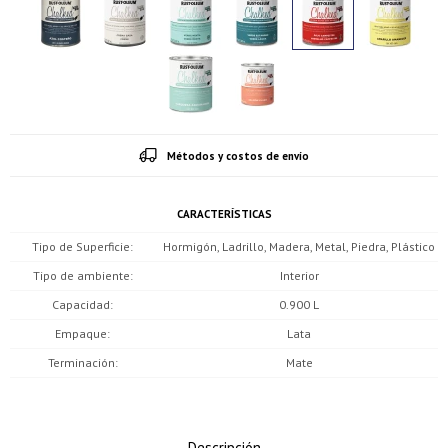
Métodos y costos de envío
CARACTERÍSTICAS
Tipo de Superficie
Hormigón, Ladrillo, Madera, Metal, Piedra, Plástico
Tipo de ambiente
Interior
Capacidad
0.900 L
Empaque
Lata
Terminación
Mate
¡Sumate a la forma más ágil de comprar!
¡Sumate a la forma más ágil de comprar!
Descripción