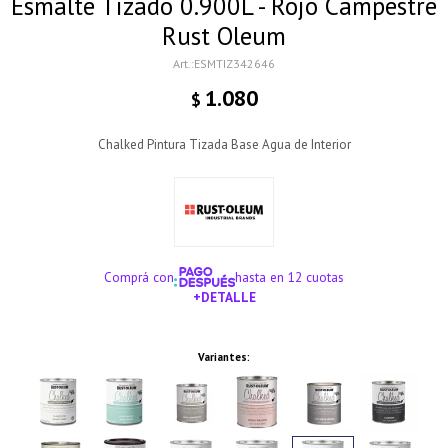
Esmalte Tizado 0.900L - Rojo Campestre
Rust Oleum
ESMTIZ342646
1.080
$
Chalked Pintura Tizada Base Agua de Interior
Comprá con
hasta en 12 cuotas
+DETALLE
¡ME INTERESA!
Variantes: