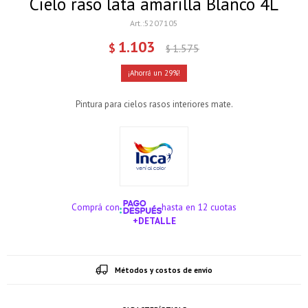
Cielo raso lata amarilla Blanco 4L
5207105
1.103
$
1.575
$
29
Pintura para cielos rasos interiores mate.
Comprá con
hasta en 12 cuotas
+DETALLE
¡ME INTERESA!
Métodos y costos de envío