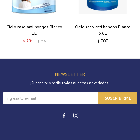
Cielo raso anti hongos Blanco
Cielo raso anti hongos Blanco
1L
3.6L
501
707
$
716
$
$
NEWSLETTER
¡Suscribite y recibí todas nuestras novedades!
SUSCRIBIRME

