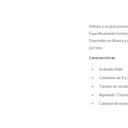
Debido a su gran porosi
Específicamente formula
Disponible en Blanco y 
por litro.
Características
:
Acabado: Mate
Cobertura: de 8 a
Tiempo de secado:
Repintado: 3 hora
Cantidad de mano