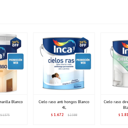
marilla Blanco
Cielo raso anti hongos Blanco
Cielo raso di
4L
Bl
1.672
1.8
1.575
$
2.388
$
$
$