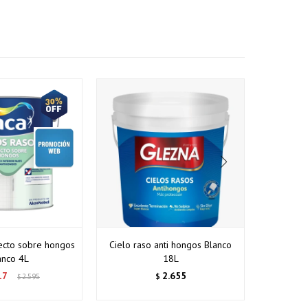
recto sobre hongos
Cielo raso anti hongos Blanco
Fondo Y P
anco 4L
18L
Zinss
17
2.655
2.595
$
$