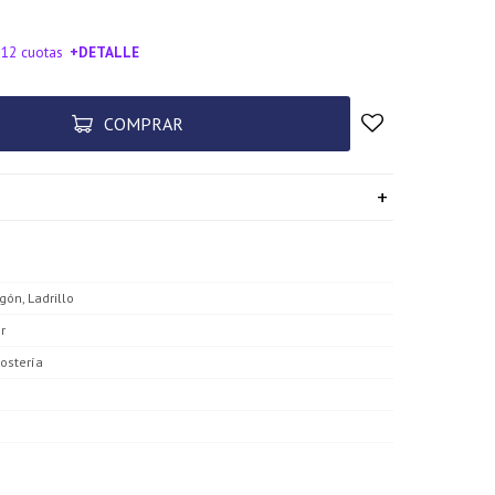
 12 cuotas
+DETALLE
SA!
COMPRAR
ón, Ladrillo
or
stería