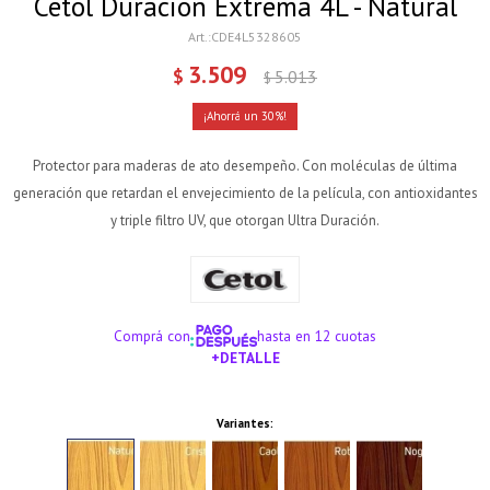
Cetol Duración Extrema 4L - Natural
CDE4L5328605
3.509
$
5.013
$
30
Protector para maderas de ato desempeño. Con moléculas de última
generación que retardan el envejecimiento de la película, con antioxidantes
y triple filtro UV, que otorgan Ultra Duración.
Comprá con
hasta en 12 cuotas
+DETALLE
¡ME INTERESA!
Variantes: