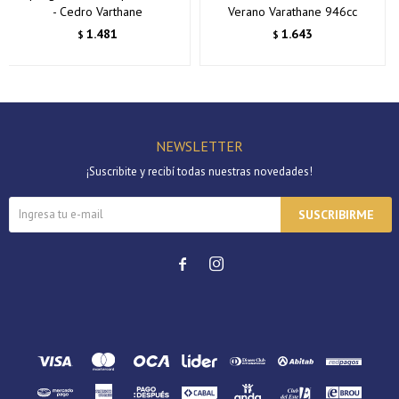
- Cedro Varthane
Verano Varathane 946cc
1.481
1.643
$
$
NEWSLETTER
¡Suscribite y recibí todas nuestras novedades!
SUSCRIBIRME

