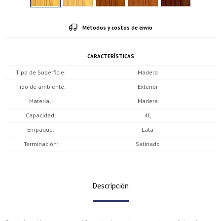
Métodos y costos de envío
CARACTERÍSTICAS
Tipo de Superficie
Madera
Tipo de ambiente
Exterior
Material
Madera
Capacidad
4L
Empaque
Lata
Terminación
Satinado
Descripción
¡Sumate a la forma más ágil de comprar!
¡Sumate a la forma más ágil de comprar!