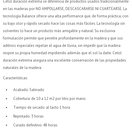
Cetol duración extrema se diferencia de productos usados tradicionalmente
Comprá en 3 cuotas sin recargo o hasta en 12
Comprá en 3 cuotas sin recargo o hasta en 12
en las maderas por NO AMPOLLARSE, DESCASCARARSE NI CUARTEARSE. La
cuotas * ¡Solo con tu cédula!
cuotas * ¡Solo con tu cédula!
tecnología Balance ofrece una alta performance que, de forma práctica, con
* sujeto aprobación crediticia.
* sujeto aprobación crediticia.
su bajo olor y rápido secado hace las cosas más fáciles. La tecnología sin
Verifica si estás calificado para comprar con Pago
Verifica si estás calificado para comprar con Pago
Comprá ahora y Pagá
Comprá ahora y Pagá
solventes lo hace un producto más amigable y natural. Su exclusiva
Después:
Después:
Después, hasta en 12
Después, hasta en 12
formulación permite que penetre profundamente en la madera y que sus
Estás calificado para comprar usando Pago Después.
Estás calificado para comprar usando Pago Después.
Cédula de identidad
Cédula de identidad
cuotas y sin tocar tu
cuotas y sin tocar tu
Ups!
Ups!
aditivos especiales repelan el agua de lluvia, sin impedir que la madera
tarjeta de crédito
tarjeta de crédito
¡Algo salió mal!
¡Algo salió mal!
¡Tenés hasta
¡Tenés hasta
para comprar en las cuotas que
para comprar en las cuotas que
Parece que no tenes oferta, lamentamos el
Parece que no tenes oferta, lamentamos el
respire su propia humedad impidiendo además que el sol la dañe. Cetol
Celular
Celular
prefieras!
prefieras!
inconveniente, por cualquier duda contactanos
inconveniente, por cualquier duda contactanos
Por favor intenta nuevamente mas tarde.
Por favor intenta nuevamente mas tarde.
duración extrema asegura una excelente conservación de las propiedades
en
en
preguntas@pagodespues.com.uy
preguntas@pagodespues.com.uy
Elegí tus productos preferidos
Elegí tus productos preferidos
naturales de la madera.
Elegís Pago Después como metodo de pago
Elegís Pago Después como metodo de pago
Fecha de nacimiento
Fecha de nacimiento
Características:
* sujeto a aprobación crediticia. El monto disponible
* sujeto a aprobación crediticia. El monto disponible
puede variar por comercio
puede variar por comercio
Día
Día
Mes
Mes
Año
Año
Acabado: Satinado
Cobertura: de 10 a 12 m2 por litro por mano
Continuar
Continuar
Tiempo de secado: al tacto 1 hora
Repintado: 3 horas
Curado definitivo: 48 horas