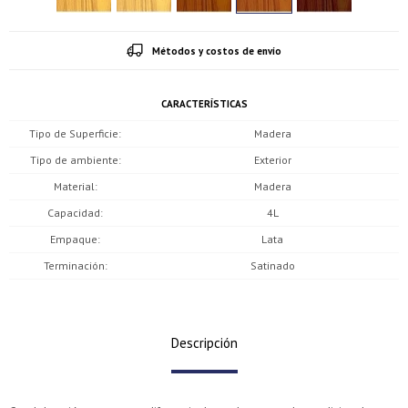
Métodos y costos de envío
CARACTERÍSTICAS
Tipo de Superficie
Madera
Tipo de ambiente
Exterior
Material
Madera
Capacidad
4L
Empaque
Lata
Terminación
Satinado
Descripción
¡Sumate a la forma más ágil de comprar!
¡Sumate a la forma más ágil de comprar!