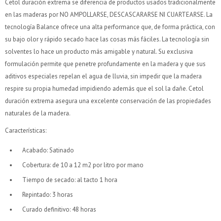
Cetol duración extrema se diferencia de productos usados tradicionalmente
Comprá en 3 cuotas sin recargo o hasta en 12
Comprá en 3 cuotas sin recargo o hasta en 12
en las maderas por NO AMPOLLARSE, DESCASCARARSE NI CUARTEARSE. La
cuotas * ¡Solo con tu cédula!
cuotas * ¡Solo con tu cédula!
tecnología Balance ofrece una alta performance que, de forma práctica, con
* sujeto aprobación crediticia.
* sujeto aprobación crediticia.
su bajo olor y rápido secado hace las cosas más fáciles. La tecnología sin
Verifica si estás calificado para comprar con Pago
Verifica si estás calificado para comprar con Pago
Comprá ahora y Pagá
Comprá ahora y Pagá
solventes lo hace un producto más amigable y natural. Su exclusiva
Después:
Después:
Después, hasta en 12
Después, hasta en 12
formulación permite que penetre profundamente en la madera y que sus
Estás calificado para comprar usando Pago Después.
Estás calificado para comprar usando Pago Después.
Cédula de identidad
Cédula de identidad
cuotas y sin tocar tu
cuotas y sin tocar tu
Ups!
Ups!
aditivos especiales repelan el agua de lluvia, sin impedir que la madera
tarjeta de crédito
tarjeta de crédito
¡Algo salió mal!
¡Algo salió mal!
¡Tenés hasta
¡Tenés hasta
para comprar en las cuotas que
para comprar en las cuotas que
Parece que no tenes oferta, lamentamos el
Parece que no tenes oferta, lamentamos el
respire su propia humedad impidiendo además que el sol la dañe. Cetol
Celular
Celular
prefieras!
prefieras!
inconveniente, por cualquier duda contactanos
inconveniente, por cualquier duda contactanos
Por favor intenta nuevamente mas tarde.
Por favor intenta nuevamente mas tarde.
duración extrema asegura una excelente conservación de las propiedades
en
en
preguntas@pagodespues.com.uy
preguntas@pagodespues.com.uy
Elegí tus productos preferidos
Elegí tus productos preferidos
naturales de la madera.
Elegís Pago Después como metodo de pago
Elegís Pago Después como metodo de pago
Fecha de nacimiento
Fecha de nacimiento
Características:
* sujeto a aprobación crediticia. El monto disponible
* sujeto a aprobación crediticia. El monto disponible
puede variar por comercio
puede variar por comercio
Día
Día
Mes
Mes
Año
Año
Acabado: Satinado
Cobertura: de 10 a 12 m2 por litro por mano
Continuar
Continuar
Tiempo de secado: al tacto 1 hora
Repintado: 3 horas
Curado definitivo: 48 horas