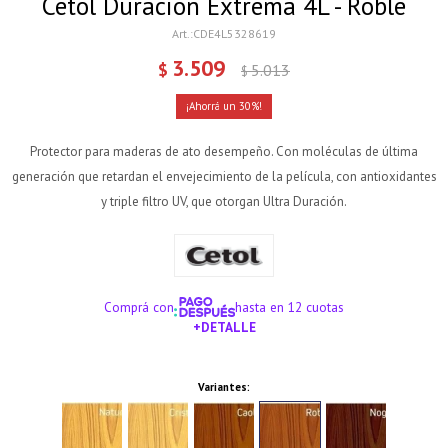
Cetol Duración Extrema 4L - Roble
CDE4L5328619
3.509
$
5.013
$
30
Protector para maderas de ato desempeño. Con moléculas de última
generación que retardan el envejecimiento de la película, con antioxidantes
y triple filtro UV, que otorgan Ultra Duración.
Comprá con
hasta en 12 cuotas
+DETALLE
¡ME INTERESA!
Variantes: