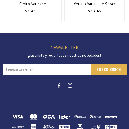
- Cedro Varthane
Verano Varathane 946cc
1.481
1.643
$
$
NEWSLETTER
¡Suscribite y recibí todas nuestras novedades!
SUSCRIBIRME

