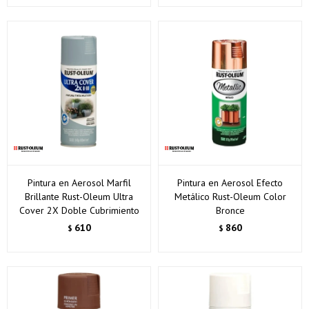
* sujeto a aprobación crediticia. El monto disponible
puede variar por comercio
Día
Mes
Año
Continuar
Pintura en Aerosol Marfil
Pintura en Aerosol Efecto
Brillante Rust-Oleum Ultra
Metálico Rust-Oleum Color
Cover 2X Doble Cubrimiento
Bronce
610
860
$
$