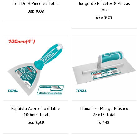
Set De 9 Pinceles Total
Juego de Pinceles 8 Piezas
Total
9,08
USD
9,29
USD
Espátula Acero Inoxidable
Llana Lisa Mango Plástico
100mm Total
28x13 Total
3,69
448
USD
$
¡Sumate a la forma más ágil de comprar!