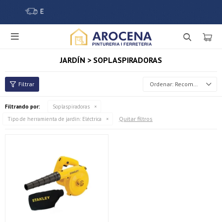

JARDÍN > SOPLASPIRADORAS
Recomendados
Filtrando por:
Soplaspiradoras
Quitar filtros
Tipo de herramienta de jardín:
Eléctrica
¡Sumate a la forma más ágil de comprar!
Comprá en 3 cuotas sin recargo o hasta en 12
cuotas * ¡Solo con tu cédula!