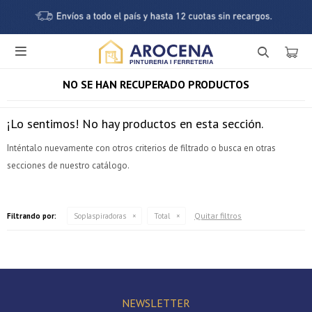

NO SE HAN RECUPERADO PRODUCTOS
¡Lo sentimos! No hay productos en esta sección.
Inténtalo nuevamente con otros criterios de filtrado o busca en otras
secciones de nuestro catálogo.
¡Sumate a la forma más ágil de comprar!
Quitar filtros
Filtrando por:
Soplaspiradoras
Total
Comprá en 3 cuotas sin recargo o hasta en 12
cuotas * ¡Solo con tu cédula!
* sujeto aprobación crediticia.
Verifica si estás calificado para comprar con Pago
Comprá ahora y Pagá
Después:
Después, hasta en 12
NEWSLETTER
Estás calificado para comprar usando Pago Después.
Cédula de identidad