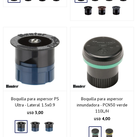
Boquilla para aspersor PS
Boquilla para aspersor
¡Sumate a la forma más ágil de comprar!
Ultra - Lateral 1.5x0.9
innundadora - PCN50 verde
Comprá en 3 cuotas sin recargo o hasta en 12
110L/H
3,00
USD
cuotas * ¡Solo con tu cédula!
4,00
USD
* sujeto aprobación crediticia.
Verifica si estás calificado para comprar con Pago
Comprá ahora y Pagá
Después: