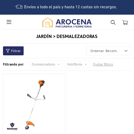

JARDÍN > DESMALEZADORAS
Recomendados
Quitar filtros
Filtrando por:
Desmalezadoras
Holzfforma
¡Sumate a la forma más ágil de comprar!
Comprá en 3 cuotas sin recargo o hasta en 12