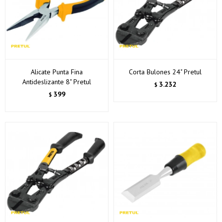
Alicate Punta Fina
Corta Bulones 24" Pretul
Antideslizante 8" Pretul
3.232
$
399
$
¡Sumate a la forma más ágil de comprar!
Comprá en 3 cuotas sin recargo o hasta en 12