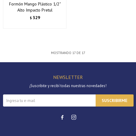
Formón Mango Plástico 1/2"
Alto Impacto Pretul
329
$
MOSTRANDO
17
DE
17
NEWSLETTER
¡Suscribite y recibí todas nuestras novedades!
SUSCRIBIRME

