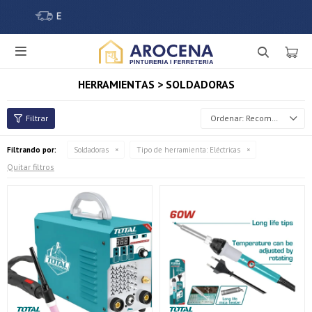

HERRAMIENTAS > SOLDADORAS
Recomendados
Filtrando por:
Soldadoras
Tipo de herramienta:
Eléctricas
Quitar filtros
¡Sumate a la forma más ágil de comprar!