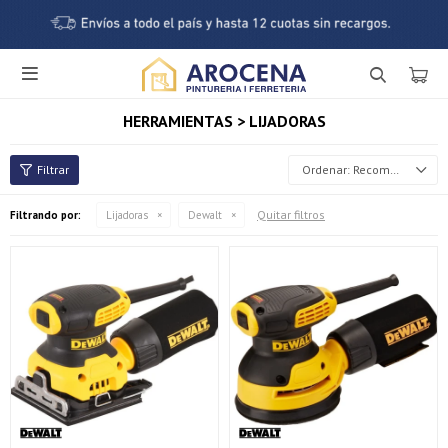

HERRAMIENTAS > LIJADORAS
Recomendados
Quitar filtros
Filtrando por:
Lijadoras
Dewalt
¡Sumate a la forma más ágil de comprar!
Comprá en 3 cuotas sin recargo o hasta en 12