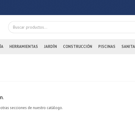
ÍA
HERRAMIENTAS
JARDÍN
CONSTRUCCIÓN
PISCINAS
SANITA
n.
 otras secciones de nuestro catálogo.
¡Sumate a la forma más ágil de comprar!
Comprá en 3 cuotas sin recargo o hasta en 12
cuotas * ¡Solo con tu cédula!
* sujeto aprobación crediticia.