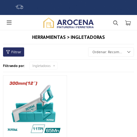

HERRAMIENTAS > INGLETADORAS
Recomendados
Filtrando por:
Ingletadoras
¡Sumate a la forma más ágil de comprar!
Comprá en 3 cuotas sin recargo o hasta en 12