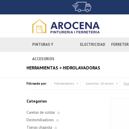
PINTURAS Y
ELECTRICIDAD
FERRETER
ACCESORIOS
HERRAMIENTAS > HIDROLAVADORAS
Qui
Filtrando por:
Hidrolavadoras
Garantías:
18 meses
Categorías
Caretas de soldar
(3)
Destornilladores
(1)
Tijeras chapista
(1)