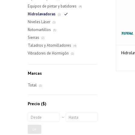
Equipos de pintar y batidores
(4)
Hidrolavadoras
(1)
Niveles Láser
(1)
Rotomartillos
(5)
Sierras
(2)
Taladros y Atornilladores
(4)
Hidrol
Vibradores de Hormigón
(1)
Marcas
Total
(1)
Precio
($)
OK