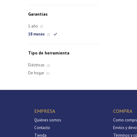
Garantías
1 año
(7)
18 meses
(1)
Tipo de herramienta
Eléctricas
(1)
De hogar
(1)
EMPRESA
COMPRA
Quiénes somos
Como compra
Contacto
Envíos y devo
Tienda
Términos y c