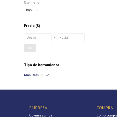
Stanley
(3)
Truper
(1)
Precio
($)
OK
Tipo de herramienta
Manuales
(5)
EMPRESA
COMPRA
Quiénes somos
Como compra