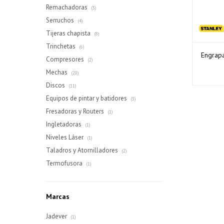
Remachadoras
(3)
Serruchos
(4)
Tijeras chapista
(8)
Trinchetas
(6)
Engrapa
Compresores
(2)
Mechas
(20)
Discos
(11)
Equipos de pintar y batidores
(3)
Fresadoras y Routers
(1)
Ingletadoras
(1)
Niveles Láser
(1)
Taladros y Atornilladores
(2)
Termofusora
(1)
Marcas
Jadever
(1)