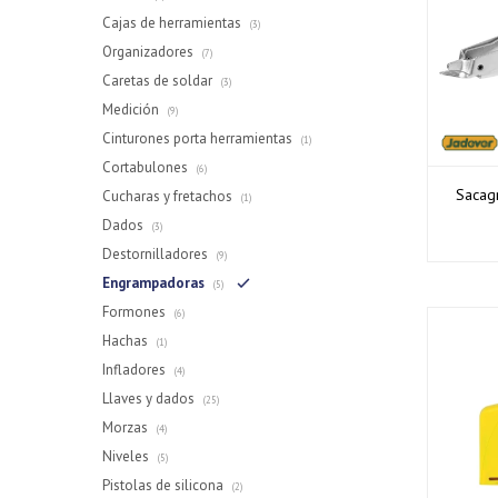
Cajas de herramientas
(3)
Organizadores
(7)
Caretas de soldar
(3)
Medición
(9)
Cinturones porta herramientas
(1)
Cortabulones
(6)
Sacag
Cucharas y fretachos
(1)
Dados
(3)
Destornilladores
(9)
Engrampadoras
(5)
Formones
(6)
Hachas
(1)
Infladores
(4)
Llaves y dados
(25)
Morzas
(4)
Niveles
(5)
Pistolas de silicona
(2)