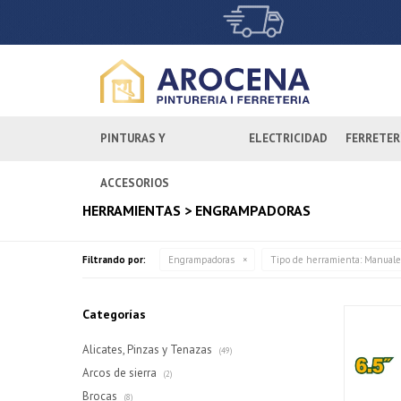
PINTURAS Y
ELECTRICIDAD
FERRETER
ACCESORIOS
HERRAMIENTAS > ENGRAMPADORAS
Filtrando por:
Engrampadoras
Tipo de herramienta:
Manuale
Categorías
Alicates, Pinzas y Tenazas
(49)
Arcos de sierra
(2)
Brocas
(8)