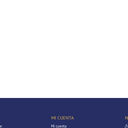
MI CUENTA
N
¡S
r
Mi cuenta