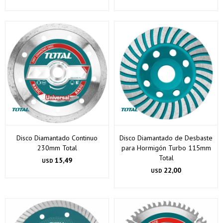
Disco Diamantado Continuo
Disco Diamantado de Desbaste
230mm Total
para Hormigón Turbo 115mm
Total
15,49
USD
22,00
USD
¡Sumate a la forma más ágil de comprar!
Comprá en 3 cuotas sin recargo o hasta en 12
cuotas * ¡Solo con tu cédula!