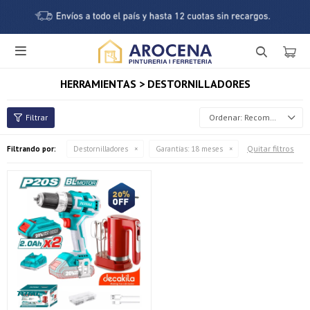

HERRAMIENTAS > DESTORNILLADORES
Recomendados
Quitar filtros
Filtrando por:
Destornilladores
Garantías:
18 meses
¡Sumate a la forma más ágil de comprar!
Comprá en 3 cuotas sin recargo o hasta en 12