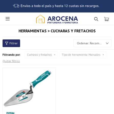

HERRAMIENTAS > CUCHARAS Y FRETACHOS
Recomendados
Filtrando por:
Cucharas y fretachos
Tipo de herramienta:
Manuales
Quitar filtros
¡Sumate a la forma más ágil de comprar!
Comprá en 3 cuotas sin recargo o hasta en 12