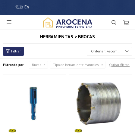

HERRAMIENTAS > BROCAS
Recomendados
Quitar filtros
Filtrando por:
Brocas
Tipo de herramienta:
Manuales