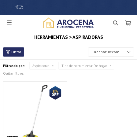

HERRAMIENTAS > ASPIRADORAS
Recomendados
Filtrando por:
Aspiradoras
Tipo de herramienta:
De hogar
Quitar filtros
¡Sumate a la forma más ágil de comprar!
Comprá en 3 cuotas sin recargo o hasta en 12