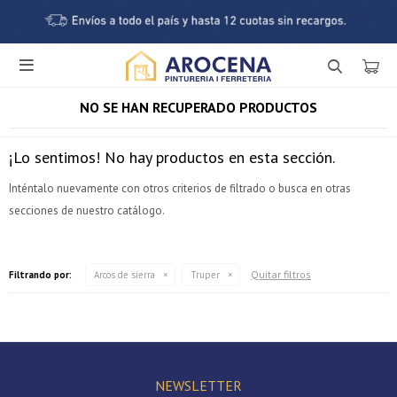

NO SE HAN RECUPERADO PRODUCTOS
¡Lo sentimos! No hay productos en esta sección.
Inténtalo nuevamente con otros criterios de filtrado o busca en otras
secciones de nuestro catálogo.
¡Sumate a la forma más ágil de comprar!
Quitar filtros
Filtrando por:
Arcos de sierra
Truper
Comprá en 3 cuotas sin recargo o hasta en 12
cuotas * ¡Solo con tu cédula!
* sujeto aprobación crediticia.
Verifica si estás calificado para comprar con Pago
Comprá ahora y Pagá
Después:
Después, hasta en 12
NEWSLETTER
Estás calificado para comprar usando Pago Después.
Cédula de identidad