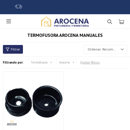

TERMOFUSORA AROCENA MANUALES
Recomendados
Quitar filtros
Filtrando por:
Termofusora
Arocena
¡Sumate a la forma más ágil de comprar!
Comprá en 3 cuotas sin recargo o hasta en 12