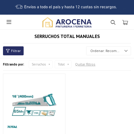

SERRUCHOS TOTAL MANUALES
Recomendados
Quitar filtros
Filtrando por:
Serruchos
Total
¡Sumate a la forma más ágil de comprar!
Comprá en 3 cuotas sin recargo o hasta en 12