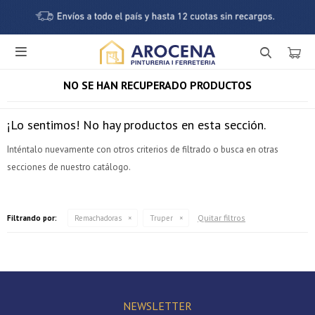

NO SE HAN RECUPERADO PRODUCTOS
¡Lo sentimos! No hay productos en esta sección.
Inténtalo nuevamente con otros criterios de filtrado o busca en otras
secciones de nuestro catálogo.
¡Sumate a la forma más ágil de comprar!
Quitar filtros
Filtrando por:
Remachadoras
Truper
Comprá en 3 cuotas sin recargo o hasta en 12
cuotas * ¡Solo con tu cédula!
* sujeto aprobación crediticia.
Verifica si estás calificado para comprar con Pago
Comprá ahora y Pagá
Después:
Después, hasta en 12
NEWSLETTER
Estás calificado para comprar usando Pago Después.
Cédula de identidad