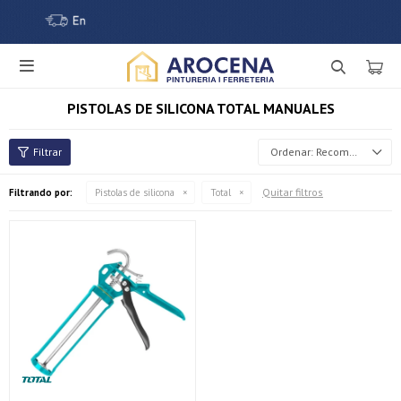

PISTOLAS DE SILICONA TOTAL MANUALES
Recomendados
Quitar filtros
Filtrando por:
Pistolas de silicona
Total
¡Sumate a la forma más ágil de comprar!
Comprá en 3 cuotas sin recargo o hasta en 12
cuotas * ¡Solo con tu cédula!