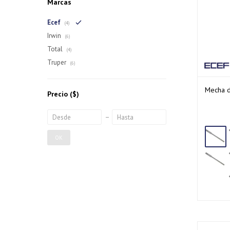
Marcas
Ecef
(4)
Irwin
(6)
Total
(4)
Truper
(6)
Mecha d
Precio
($)
OK