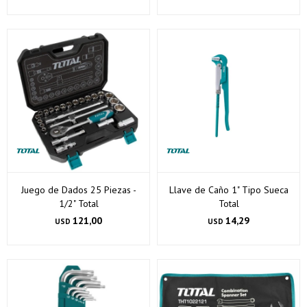
Juego de Dados 25 Piezas -
Llave de Caño 1" Tipo Sueca
1/2" Total
Total
121,00
14,29
USD
USD
¡Sumate a la forma más ágil de comprar!
Comprá en 3 cuotas sin recargo o hasta en 12
cuotas * ¡Solo con tu cédula!
* sujeto aprobación crediticia.
Verifica si estás calificado para comprar con Pago
Comprá ahora y Pagá