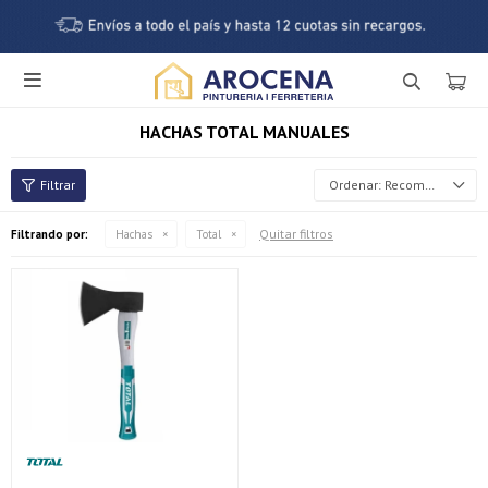

HACHAS TOTAL MANUALES
Recomendados
Quitar filtros
Filtrando por:
Hachas
Total
¡Sumate a la forma más ágil de comprar!
Comprá en 3 cuotas sin recargo o hasta en 12
cuotas * ¡Solo con tu cédula!