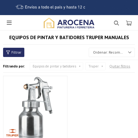

EQUIPOS DE PINTAR Y BATIDORES TRUPER MANUALES
Recomendados
Quitar filtros
Filtrando por:
Equipos de pintar y batidores
Truper
¡Sumate a la forma más ágil de comprar!
Comprá en 3 cuotas sin recargo o hasta en 12
cuotas * ¡Solo con tu cédula!