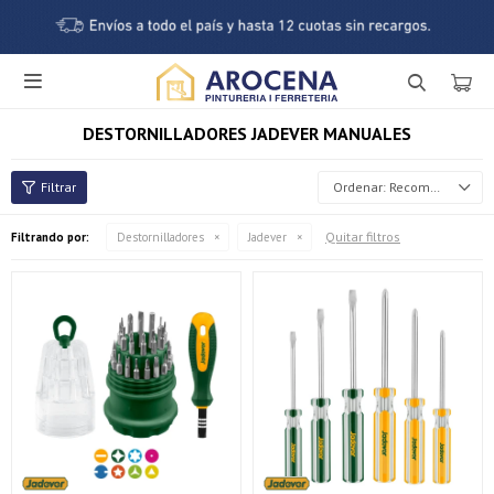

DESTORNILLADORES JADEVER MANUALES
Recomendados
Quitar filtros
Filtrando por:
Destornilladores
Jadever