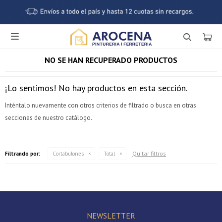

NO SE HAN RECUPERADO PRODUCTOS
¡Lo sentimos! No hay productos en esta sección.
Inténtalo nuevamente con otros criterios de filtrado o busca en otras
secciones de nuestro catálogo.
¡Sumate a la forma más ágil de comprar!
Quitar filtros
Filtrando por:
Cortabulones
Total
Comprá en 3 cuotas sin recargo o hasta en 12
cuotas * ¡Solo con tu cédula!
* sujeto aprobación crediticia.
Verifica si estás calificado para comprar con Pago
Comprá ahora y Pagá
Después:
Después, hasta en 12
NEWSLETTER
Estás calificado para comprar usando Pago Después.
Cédula de identidad