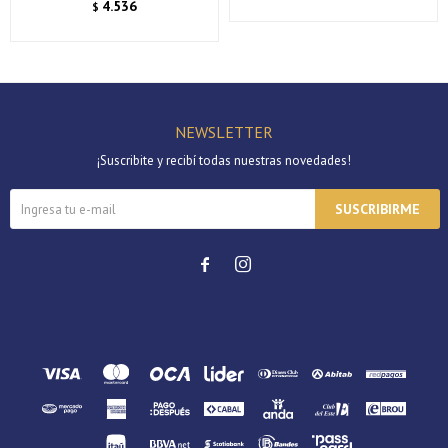
4.536
$
Día
Mes
Año
Continuar
NEWSLETTER
¡Suscribite y recibí todas nuestras novedades!
SUSCRIBIRME

