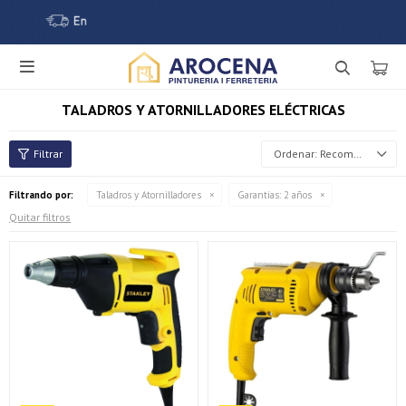

TALADROS Y ATORNILLADORES ELÉCTRICAS
Recomendados
Filtrando por:
Taladros y Atornilladores
Garantías:
2 años
Quitar filtros