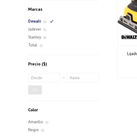
Marcas
Dewalt
(2)
Jadever
(1)
Stanley
(3)
Total
(2)
Lijad
Precio
($)
OK
Color
Amarillo
(1)
Negro
(1)