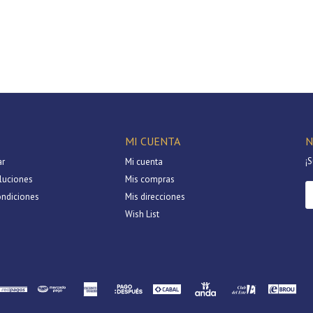
Continuar
MI CUENTA
N
¡S
r
Mi cuenta
luciones
Mis compras
ondiciones
Mis direcciones
Wish List