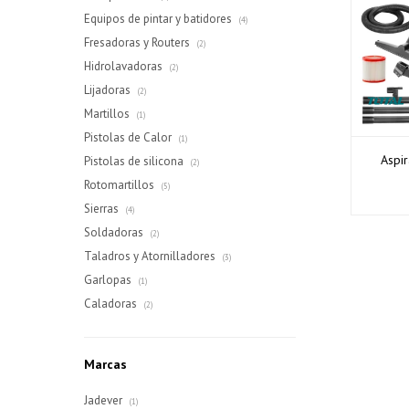
Equipos de pintar y batidores
(4)
Fresadoras y Routers
(2)
Hidrolavadoras
(2)
Lijadoras
(2)
Martillos
(1)
Pistolas de Calor
(1)
Aspi
Pistolas de silicona
(2)
Rotomartillos
(5)
Sierras
(4)
Soldadoras
(2)
Taladros y Atornilladores
(3)
Garlopas
(1)
Caladoras
(2)
Marcas
Jadever
(1)