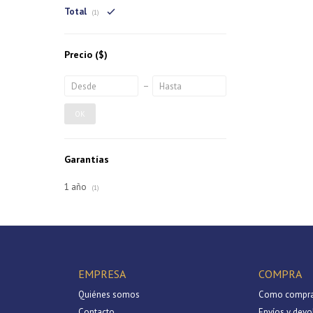
Total
(1)
Precio
($)
OK
Garantías
1 año
(1)
EMPRESA
COMPRA
Quiénes somos
Como compra
Contacto
Envíos y devo