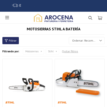

MOTOSIERRAS STIHL A BATERÍA
Recomendados
Quitar filtros
Filtrando por:
Motosierras
Stihl
¡Sumate a la forma más ágil de comprar!
Comprá en 3 cuotas sin recargo o hasta en 12