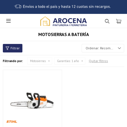

MOTOSIERRAS A BATERÍA
Recomendados
Quitar filtros
Filtrando por:
Motosierras
Garantías:
1 año
¡Sumate a la forma más ágil de comprar!
Comprá en 3 cuotas sin recargo o hasta en 12
cuotas * ¡Solo con tu cédula!