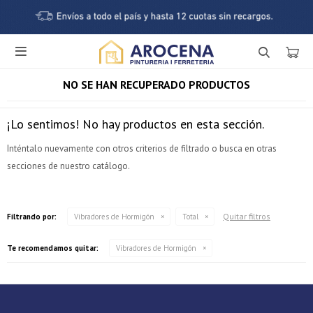

NO SE HAN RECUPERADO PRODUCTOS
¡Lo sentimos! No hay productos en esta sección.
Inténtalo nuevamente con otros criterios de filtrado o busca en otras
secciones de nuestro catálogo.
¡Sumate a la forma más ágil de comprar!
Quitar filtros
Filtrando por:
Vibradores de Hormigón
Total
Comprá en 3 cuotas sin recargo o hasta en 12
cuotas * ¡Solo con tu cédula!
Te recomendamos quitar:
Vibradores de Hormigón
* sujeto aprobación crediticia.
Verifica si estás calificado para comprar con Pago
Comprá ahora y Pagá
Después:
Después, hasta en 12
Estás calificado para comprar usando Pago Después.
Cédula de identidad