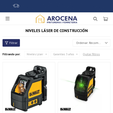

NIVELES LÁSER DE CONSTRUCCIÓN
Recomendados
Quitar filtros
Filtrando por:
Niveles Láser
Garantías:
3 años
¡Sumate a la forma más ágil de comprar!
Comprá en 3 cuotas sin recargo o hasta en 12