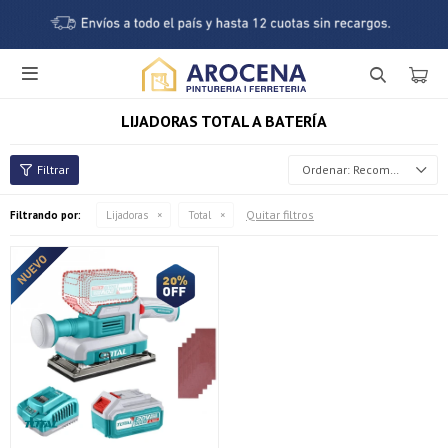

LIJADORAS TOTAL A BATERÍA
Recomendados
Quitar filtros
Filtrando por:
Lijadoras
Total
¡Sumate a la forma más ágil de comprar!
Comprá en 3 cuotas sin recargo o hasta en 12
cuotas * ¡Solo con tu cédula!