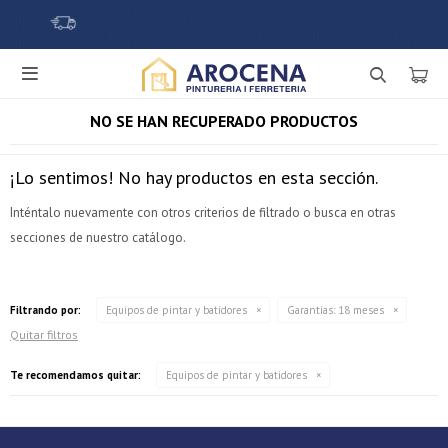

NO SE HAN RECUPERADO PRODUCTOS
¡Lo sentimos! No hay productos en esta sección.
Inténtalo nuevamente con otros criterios de filtrado o busca en otras
secciones de nuestro catálogo.
¡Sumate a la forma más ágil de comprar!
Filtrando por:
Equipos de pintar y batidores
Garantías:
18 meses
Comprá en 3 cuotas sin recargo o hasta en 12
Quitar filtros
cuotas * ¡Solo con tu cédula!
* sujeto aprobación crediticia.
Te recomendamos quitar:
Equipos de pintar y batidores
Verifica si estás calificado para comprar con Pago
Comprá ahora y Pagá
Después:
Después, hasta en 12
Estás calificado para comprar usando Pago Después.
Cédula de identidad