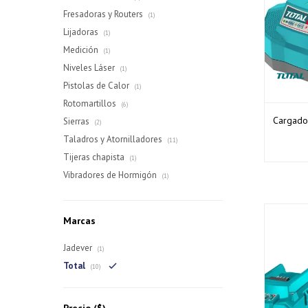
Fresadoras y Routers
(1)
Lijadoras
(1)
Medición
(1)
Niveles Láser
(1)
Pistolas de Calor
(1)
Rotomartillos
(6)
Cargador
Sierras
(2)
Taladros y Atornilladores
(11)
Tijeras chapista
(1)
Vibradores de Hormigón
(1)
Marcas
Jadever
(1)
Total
(10)