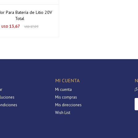
or Para Batería de Litio 20V
Total
13,67
USD
17,09
USD
MI CUENTA
N
¡S
r
Mi cuenta
luciones
Mis compras
ondiciones
Mis direcciones
Wish List