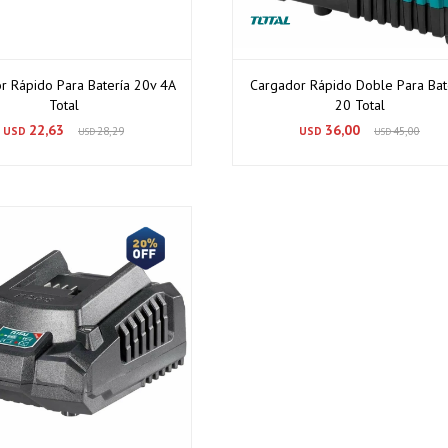
Continuar
r Rápido Para Batería 20v 4A
Cargador Rápido Doble Para Bat
Total
20 Total
22,63
36,00
USD
28,29
USD
45,00
USD
USD