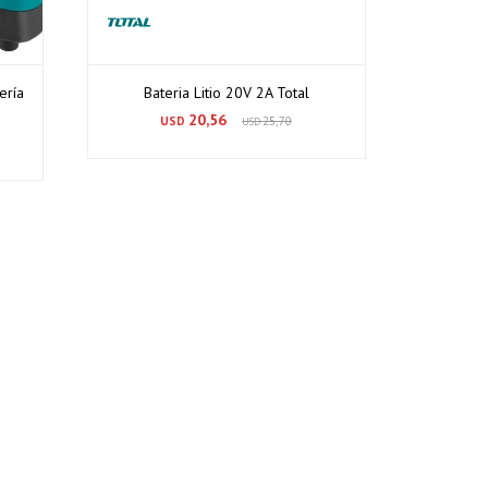
ería
Bateria Litio 20V 2A Total
20,56
USD
25,70
USD