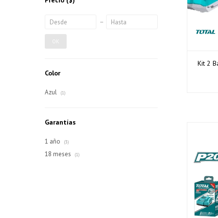
Precio
($)
OK
Kit 2 
Color
Azul
(1)
Garantías
1 año
(3)
18 meses
(1)