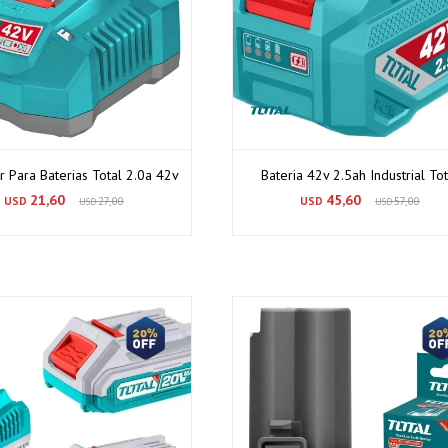
 Para Baterias Total 2.0a 42v
Bateria 42v 2.5ah Industrial Tot
21,60
45,60
USD
27,00
USD
57,00
USD
USD