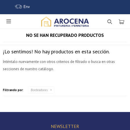

NO SE HAN RECUPERADO PRODUCTOS
¡Lo sentimos! No hay productos en esta sección.
Inténtalo nuevamente con otros criterios de filtrado o busca en otras
secciones de nuestro catálogo.
¡Sumate a la forma más ágil de comprar!
Filtrando por:
Bordeadoras
Comprá en 3 cuotas sin recargo o hasta en 12
cuotas * ¡Solo con tu cédula!
* sujeto aprobación crediticia.
Verifica si estás calificado para comprar con Pago
Comprá ahora y Pagá
Después:
Después, hasta en 12
NEWSLETTER
Estás calificado para comprar usando Pago Después.
Cédula de identidad