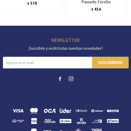
Parpado Corolla
378
$
416
$
NEWSLETTER
¡Suscribite y recibí todas nuestras novedades!
SUSCRIBIRME

